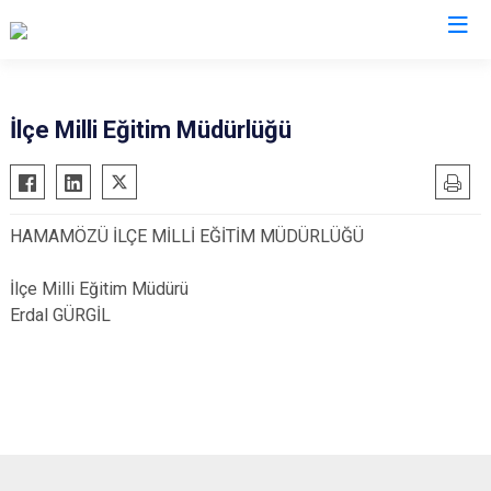
Amasya
İlçe Milli Eğitim Müdürlüğü
Göynücek
Gümüşhacıköy
HAMAMÖZÜ İLÇE MİLLİ EĞİTİM MÜDÜRLÜĞÜ
Hamamözü
Merzifon
İlçe Milli Eğitim Müdürü
Suluova
Erdal GÜRGİL
Taşova